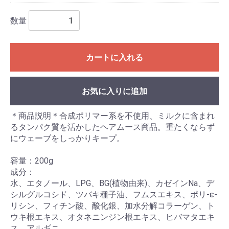
数量
カートに入れる
お気に入りに追加
＊商品説明＊合成ポリマー系を不使用、ミルクに含まれ
るタンパク質を活かしたヘアムース商品。重たくならず
にウェーブをしっかりキープ。
容量：200g
成分：
水、エタノール、LPG、BG(植物由来)、カゼインNa、デ
シルグルコシド、ツバキ種子油、フムスエキス、ポリ-ε-
リシン、フィチン酸、酸化銀、加水分解コラーゲン、ト
ウキ根エキス、オタネニンジン根エキス、ヒバマタエキ
ス、アルギニ