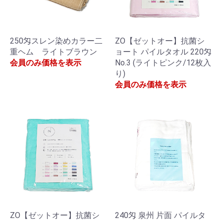
250匁スレン染めカラー二
ZO【ゼットオー】抗菌シ
重ヘム ライトブラウン
ョート パイルタオル 220匁
会員のみ価格を表示
No.3 (ライトピンク/12枚入
り)
会員のみ価格を表示
ZO【ゼットオー】抗菌シ
240匁 泉州 片面 パイルタ