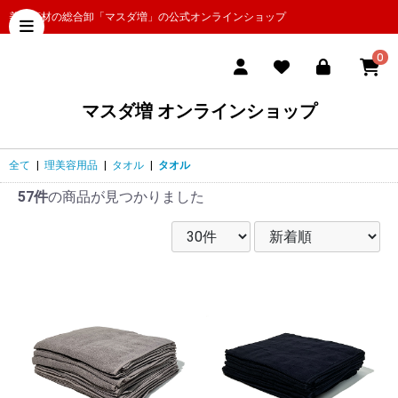
美容商材の総合卸「マスダ増」の公式オンラインショップ
0
マスダ増 オンラインショップ
全て
|
理美容用品
|
タオル
|
タオル
57件
の商品が見つかりました