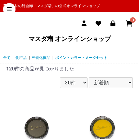
美容商材の総合卸「マスダ増」の公式オンラインショップ
0
マスダ増 オンラインショップ
全て
|
化粧品
|
三善化粧品
|
ポイントカラー・メークセット
120件
の商品が見つかりました