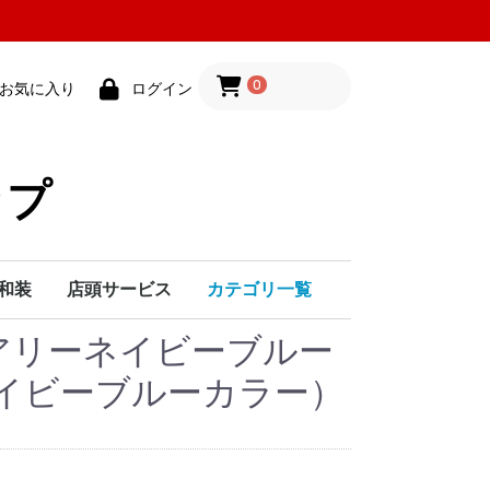
0
お気に入り
ログイン
ップ
和装
店頭サービス
カテゴリ一覧
リアリーネイビーブルー
ク
シ
帯締め・帯揚げ
伊達襟・半襟
髪飾り
和装小物
着付け用品
紳士小物
七五三用品
婚礼用品
和雑貨
その他
シザー
レザー
替え刃
小物・ケース
カットクロス
シャンプークロス
ヘアダイクロス
エプロン
ユニフォーム
タオル
フェイスシート
フェイスガーゼ
ヘアピン
クリップ・ダッカール
口紅・リップ・ポイントメイク
メイクボックス・ポーチ
雑貨
食品
除菌・衛生用品
粗品・贈答品
ペット用品
その他
化粧水・美容液
クリーム・乳液
ＵＶケア・日焼け止め
クレンジング・洗顔
その他
ファンデーション
下地
パウダー
その他
アイライナー
マスカラ
アイシャドウ
つけまつげ
アイブロウ
アイラッシュカーラー
その他
マニキュア
ジェルネイル
チップ
リムーバー
ネイルケア
ネイル小物
メークアップペンシル
雑貨・つけまつ毛
ベンナイ化粧品
刷毛・筆
Uピン飾り
その他
コーム飾り
かんざし
金属・パール系
小花
フェイスマスク・パック
ハンド・ボディクリーム
クレンジング・化粧下地
ファンデーション・パウダー
ポイントカラー・メークセット
特殊メーク・舞台用化粧品
プレイフル
ピーエーネイル
ジーエヌ
オーピーアイ
トップ・ベースコ
イビーブルーカラー）