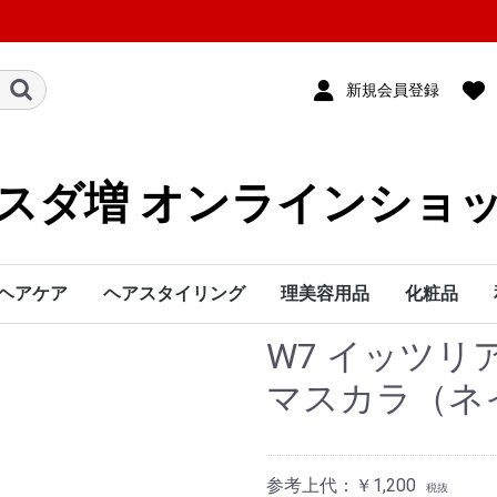
新規会員登録
スダ増 オンラインショ
ヘアケア
ヘアスタイリング
理美容用品
化粧品
W7 イッツ
シャンプー
トリートメント
カラー1剤
カラー2剤
カラー処理剤
ブリーチ
ヘアマニキュア
カラースプレー
カラートリートメント
リムーバー
業務小物・雑貨
パーマ液
ストレートパーマ液
パーマ処理剤
業務小物・雑貨
スタイリング剤
ブラシ・コーム
かつら・ヘアピース
理美容電気
リンス・コンディショナー
カラーシャンプー＆カラートリートメント
洗い流さないトリートメント
本体
詰め替え
本体
詰め替え
アリミノ
インターコスメ
インターレップ
ウエラ
香草カラー
サンコール
資生堂
シュワルツコフ
セフティ
ビーエックス
デミ
中野製薬
ナプラ
ナンバースリー
パイモア
フィヨーレ
フォード
ヘンケルジャパン
ホーユー
ミルボン
モルトベーネ
メロス
ルベル
ロレアル
ヘナ商品
その他
シザー・レザー
クロス・ユニフォーム
タオル
ミラー
ピン・クリップ
ウィッグ・クランプ
小物・雑貨
理容室専用品
美容室専用品
書籍
スプレー
クリーム
ムース
ワックス・ジェル
ミスト・ローション
その他
ブラシ
コーム
ドライヤー
アイロン
ホットカーラー
バリカン/トリマー
その他
基礎化粧品
エステ用品
ベースメイ
アイメイク
ネイル
メイクブラ
化粧雑貨
三善化粧品
マスカラ（ネ
参考上代：￥1,200
税抜