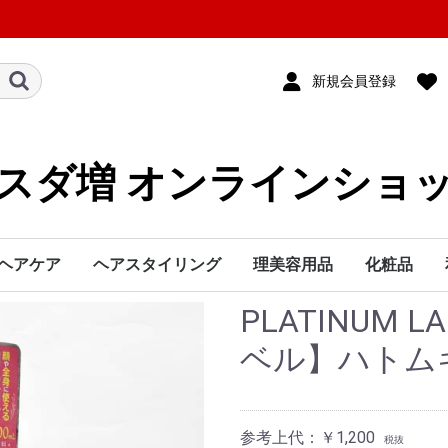
新規会員登録
スダ増 オンラインショ
ヘアケア
ヘアスタイリング
理美容用品
化粧品
PLATINUM 
シャンプー
トリートメント
カラー1剤
カラー2剤
カラー処理剤
ブリーチ
ヘアマニキュア
カラースプレー
カラートリートメント
リムーバー
業務小物・雑貨
パーマ液
ストレートパーマ液
パーマ処理剤
業務小物・雑貨
スタイリング剤
ブラシ・コーム
かつら・ヘアピース
理美容電気
リンス・コンディショナー
カラーシャンプー＆カラートリートメント
洗い流さないトリートメント
本体
詰め替え
本体
詰め替え
アリミノ
インターコスメ
インターレップ
ウエラ
香草カラー
サンコール
資生堂
シュワルツコフ
セフティ
ビーエックス
デミ
中野製薬
ナプラ
ナンバースリー
パイモア
フィヨーレ
フォード
ヘンケルジャパン
ホーユー
ミルボン
モルトベーネ
メロス
ルベル
ロレアル
ヘナ商品
その他
シザー・レザー
クロス・ユニフォーム
タオル
ミラー
ピン・クリップ
ウィッグ・クランプ
小物・雑貨
理容室専用品
美容室専用品
書籍
スプレー
クリーム
ムース
ワックス・ジェル
ミスト・ローション
その他
ブラシ
コーム
ドライヤー
アイロン
ホットカーラー
バリカン/トリマー
その他
基礎化粧品
エステ用品
ベースメイ
アイメイク
ネイル
メイクブラ
化粧雑貨
三善化粧品
ベル】ハトムギ 
参考上代：￥1,200
税抜