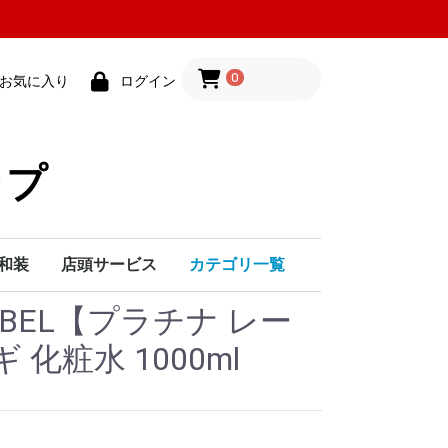
0
お気に入り
ログイン
ップ
和装
店頭サービス
カテゴリ一覧
LABEL【プラチナ レー
ク
シ
帯締め・帯揚げ
伊達襟・半襟
髪飾り
和装小物
着付け用品
紳士小物
七五三用品
婚礼用品
和雑貨
その他
シザー
レザー
替え刃
小物・ケース
カットクロス
シャンプークロス
ヘアダイクロス
エプロン
ユニフォーム
タオル
フェイスシート
フェイスガーゼ
ヘアピン
クリップ・ダッカール
口紅・リップ・ポイントメイク
メイクボックス・ポーチ
雑貨
食品
除菌・衛生用品
粗品・贈答品
ペット用品
その他
化粧水・美容液
クリーム・乳液
ＵＶケア・日焼け止め
クレンジング・洗顔
その他
ファンデーション
下地
パウダー
その他
アイライナー
マスカラ
アイシャドウ
つけまつげ
アイブロウ
アイラッシュカーラー
その他
マニキュア
ジェルネイル
チップ
リムーバー
ネイルケア
ネイル小物
メークアップペンシル
雑貨・つけまつ毛
ベンナイ化粧品
刷毛・筆
Uピン飾り
その他
コーム飾り
かんざし
金属・パール系
小花
フェイスマスク・パック
ハンド・ボディクリーム
クレンジング・化粧下地
ファンデーション・パウダー
ポイントカラー・メークセット
特殊メーク・舞台用化粧品
プレイフル
ピーエーネイル
ジーエヌ
オーピーアイ
トップ・ベースコ
化粧水 1000ml