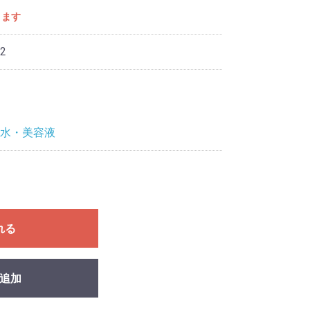
きます
2
水・美容液
れる
追加