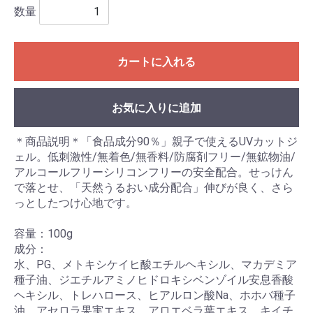
数量
カートに入れる
お気に入りに追加
＊商品説明＊「食品成分90％」親子で使えるUVカットジ
ェル。低刺激性/無着色/無香料/防腐剤フリー/無鉱物油/
アルコールフリーシリコンフリーの安全配合。せっけん
で落とせ、「天然うるおい成分配合」伸びが良く、さら
っとしたつけ心地です。
容量：100g
成分：
水、PG、メトキシケイヒ酸エチルヘキシル、マカデミア
種子油、ジエチルアミノヒドロキシベンゾイル安息香酸
ヘキシル、トレハロース、ヒアルロン酸Na、ホホバ種子
油、アセロラ果実エキス、アロエベラ葉エキス、キイチ