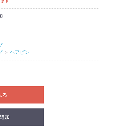
きます
8
プ
プ
＞
ヘアピン
れる
追加