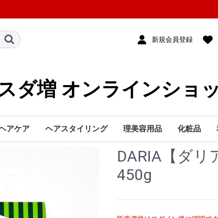
新規会員登録
スダ増 オンラインショ
ヘアケア
ヘアスタイリング
理美容用品
化粧品
DARIA【ダ
シャンプー
トリートメント
カラー1剤
カラー2剤
カラー処理剤
ブリーチ
ヘアマニキュア
カラースプレー
カラートリートメント
リムーバー
業務小物・雑貨
パーマ液
ストレートパーマ液
パーマ処理剤
業務小物・雑貨
スタイリング剤
ブラシ・コーム
かつら・ヘアピース
理美容電気
リンス・コンディショナー
カラーシャンプー＆カラートリートメント
洗い流さないトリートメント
本体
詰め替え
本体
詰め替え
アリミノ
インターコスメ
インターレップ
ウエラ
香草カラー
サンコール
資生堂
シュワルツコフ
セフティ
ビーエックス
デミ
中野製薬
ナプラ
ナンバースリー
パイモア
フィヨーレ
フォード
ヘンケルジャパン
ホーユー
ミルボン
モルトベーネ
メロス
ルベル
ロレアル
ヘナ商品
その他
シザー・レザー
クロス・ユニフォーム
タオル
ミラー
ピン・クリップ
ウィッグ・クランプ
小物・雑貨
理容室専用品
美容室専用品
書籍
スプレー
クリーム
ムース
ワックス・ジェル
ミスト・ローション
その他
ブラシ
コーム
ドライヤー
アイロン
ホットカーラー
バリカン/トリマー
その他
基礎化粧品
エステ用品
ベースメイ
アイメイク
ネイル
メイクブラ
化粧雑貨
三善化粧品
450g