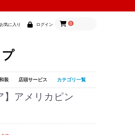
0
お気に入り
ログイン
ップ
和装
店頭サービス
カテゴリ一覧
リア】アメリカピン
ク
シ
帯締め・帯揚げ
伊達襟・半襟
髪飾り
和装小物
着付け用品
紳士小物
七五三用品
婚礼用品
和雑貨
その他
シザー
レザー
替え刃
小物・ケース
カットクロス
シャンプークロス
ヘアダイクロス
エプロン
ユニフォーム
タオル
フェイスシート
フェイスガーゼ
ヘアピン
クリップ・ダッカール
口紅・リップ・ポイントメイク
メイクボックス・ポーチ
雑貨
食品
除菌・衛生用品
粗品・贈答品
ペット用品
その他
化粧水・美容液
クリーム・乳液
ＵＶケア・日焼け止め
クレンジング・洗顔
その他
ファンデーション
下地
パウダー
その他
アイライナー
マスカラ
アイシャドウ
つけまつげ
アイブロウ
アイラッシュカーラー
その他
マニキュア
ジェルネイル
チップ
リムーバー
ネイルケア
ネイル小物
メークアップペンシル
雑貨・つけまつ毛
ベンナイ化粧品
刷毛・筆
Uピン飾り
その他
コーム飾り
かんざし
金属・パール系
小花
フェイスマスク・パック
ハンド・ボディクリーム
クレンジング・化粧下地
ファンデーション・パウダー
ポイントカラー・メークセット
特殊メーク・舞台用化粧品
プレイフル
ピーエーネイル
ジーエヌ
オーピーアイ
トップ・ベースコ