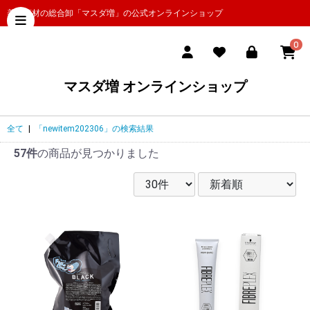
美容商材の総合卸「マスダ増」の公式オンラインショップ
0
マスダ増 オンラインショップ
全て
|
「newitem202306」の検索結果
57件
の商品が見つかりました