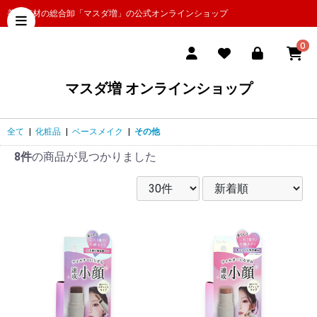
美容商材の総合卸「マスダ増」の公式オンラインショップ
0
マスダ増 オンラインショップ
全て
|
化粧品
|
ベースメイク
|
その他
8件
の商品が見つかりました