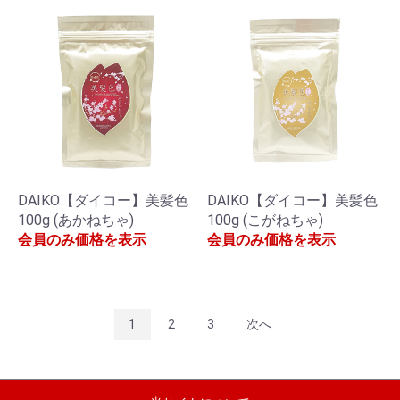
DAIKO【ダイコー】美髪色
DAIKO【ダイコー】美髪色
100g (あかねちゃ)
100g (こがねちゃ)
会員のみ価格を表示
会員のみ価格を表示
1
2
3
次へ