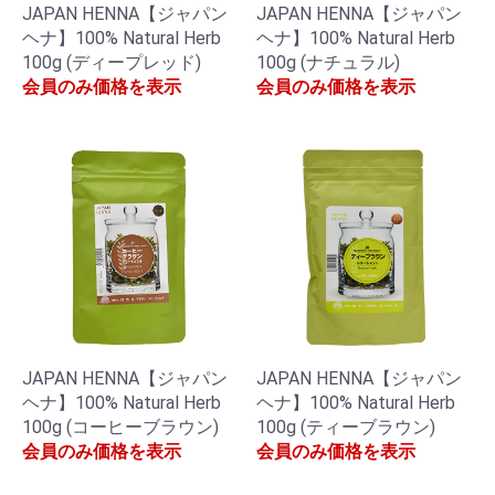
JAPAN HENNA【ジャパン
JAPAN HENNA【ジャパン
ヘナ】100% Natural Herb
ヘナ】100% Natural Herb
100g (ディープレッド)
100g (ナチュラル)
会員のみ価格を表示
会員のみ価格を表示
JAPAN HENNA【ジャパン
JAPAN HENNA【ジャパン
ヘナ】100% Natural Herb
ヘナ】100% Natural Herb
100g (コーヒーブラウン)
100g (ティーブラウン)
会員のみ価格を表示
会員のみ価格を表示