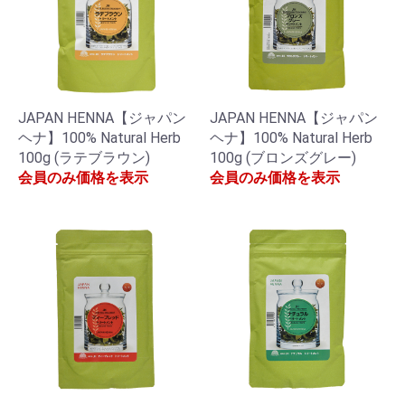
JAPAN HENNA【ジャパン
JAPAN HENNA【ジャパン
ヘナ】100% Natural Herb
ヘナ】100% Natural Herb
100g (ラテブラウン)
100g (ブロンズグレー)
会員のみ価格を表示
会員のみ価格を表示