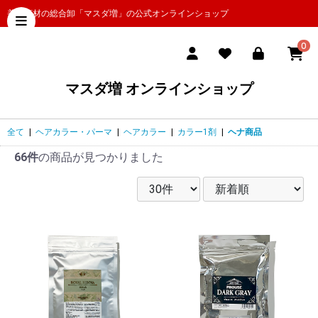
美容商材の総合卸「マスダ増」の公式オンラインショップ
0
マスダ増 オンラインショップ
全て
|
ヘアカラー・パーマ
|
ヘアカラー
|
カラー1剤
|
ヘナ商品
66件
の商品が見つかりました